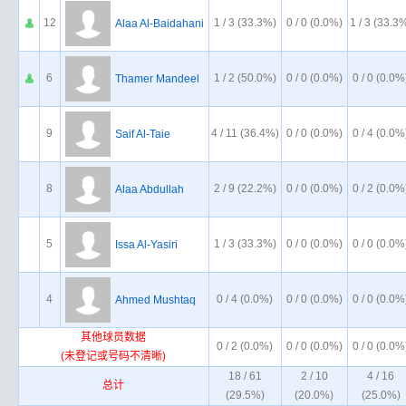
12
1 / 3 (33.3%)
0 / 0 (0.0%)
1 / 3 (33.3
Alaa Al-Baidahani
6
1 / 2 (50.0%)
0 / 0 (0.0%)
0 / 0 (0.0%
Thamer Mandeel
9
4 / 11 (36.4%)
0 / 0 (0.0%)
0 / 4 (0.0%
Saif Al-Taie
8
2 / 9 (22.2%)
0 / 0 (0.0%)
0 / 2 (0.0%
Alaa Abdullah
5
1 / 3 (33.3%)
0 / 0 (0.0%)
0 / 0 (0.0%
Issa Al-Yasiri
4
0 / 4 (0.0%)
0 / 0 (0.0%)
0 / 0 (0.0%
Ahmed Mushtaq
其他球员数据
0 / 2 (0.0%)
0 / 0 (0.0%)
0 / 0 (0.0%
(未登记或号码不清晰)
18 / 61
2 / 10
4 / 16
总计
(29.5%)
(20.0%)
(25.0%)