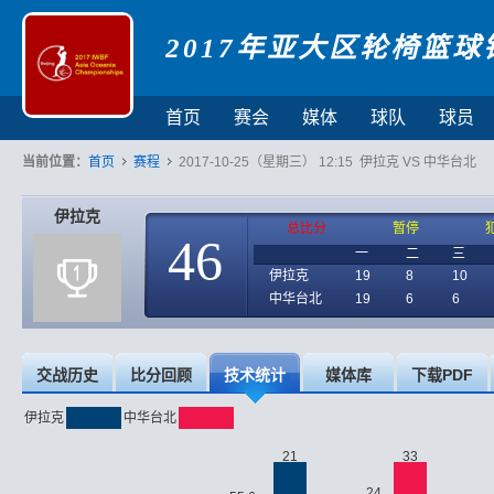
2017年亚大区轮椅篮球
首页
赛会
媒体
球队
球员
当前位置：
首页
赛程
2017-10-25（星期三） 12:15 伊拉克 VS 中华台北
伊拉克
总比分
暂停
46
一
二
三
伊拉克
19
8
10
中华台北
19
6
6
交战历史
比分回顾
技术统计
媒体库
下载PDF
伊拉克
中华台北
21
33
24