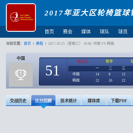
2017年亚大区轮椅篮球
首页
赛会
媒体
球队
球员
当前位置：
首页
赛程
2017-10-25（星期三） 10:00 中国 VS 韩国
中国
总比分
暂停
51
一
二
三
中国
14
8
12
韩国
22
10
22
交战历史
比分回顾
技术统计
媒体库
下载PDF