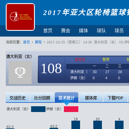
2017年亚大区轮椅篮球
首页
赛会
媒体
球队
球员
当前位置：
首页
赛程
2017-10-25（星期三） 14:30 澳大利亚（女） VS
澳大利亚（女）
总比分
暂停
108
一
二
三
澳大利亚（
30
27
28
伊朗（女）
0
4
0
交战历史
比分回顾
技术统计
媒体库
下载PDF
澳大利亚（女）
伊朗（女）
19
20
4
63.2
62.3