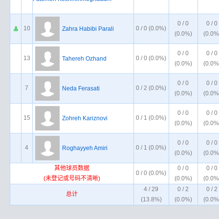
0 / 0
0 / 0
10
0 / 0 (0.0%)
Zahra Habibi Parali
(0.0%)
(0.0%
0 / 0
0 / 0
13
0 / 0 (0.0%)
Tahereh Ozhand
(0.0%)
(0.0%
0 / 0
0 / 0
7
0 / 2 (0.0%)
Neda Ferasati
(0.0%)
(0.0%
0 / 0
0 / 0
15
0 / 1 (0.0%)
Zohreh Kariznovi
(0.0%)
(0.0%
0 / 0
0 / 0
4
0 / 1 (0.0%)
Roghayyeh Amiri
(0.0%)
(0.0%
其他球员数据
0 / 0
0 / 0
0 / 0 (0.0%)
(未登记或号码不清晰)
(0.0%)
(0.0%
4 / 29
0 / 2
0 / 2
总计
(13.8%)
(0.0%)
(0.0%