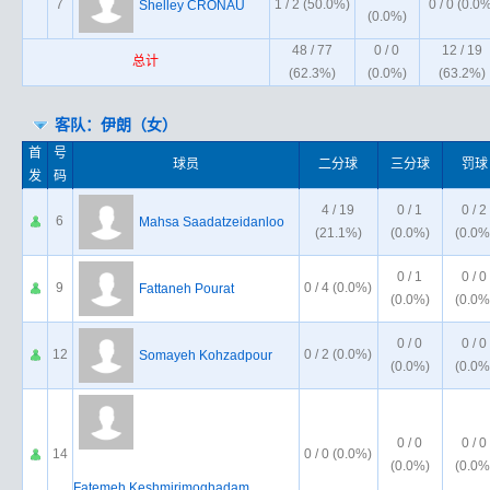
7
1 / 2 (50.0%)
0 / 0 (0.0
Shelley CRONAU
(0.0%)
48 / 77
0 / 0
12 / 19
总计
(62.3%)
(0.0%)
(63.2%)
客队：伊朗（女）
首
号
球员
二分球
三分球
罚球
发
码
4 / 19
0 / 1
0 / 2
6
Mahsa Saadatzeidanloo
(21.1%)
(0.0%)
(0.0%
0 / 1
0 / 0
9
0 / 4 (0.0%)
Fattaneh Pourat
(0.0%)
(0.0%
0 / 0
0 / 0
12
0 / 2 (0.0%)
Somayeh Kohzadpour
(0.0%)
(0.0%
0 / 0
0 / 0
14
0 / 0 (0.0%)
(0.0%)
(0.0%
Fatemeh Keshmirimoghadam