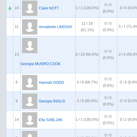
0 / 0
10
1 / 1 (100.0%)
0 / 0 (0.0
Clare NOTT
(0.0%)
11 / 18
0 / 0
11
5 / 7 (71.4
Annabelle LINDSAY
(61.1%)
(0.0%)
0 / 0
13
6 / 10 (60.0%)
2 / 4 (50.0
(0.0%)
Georgia MUNRO COOK
0 / 0
6
4 / 6 (66.7%)
0 / 0 (0.0
Hannah DODD
(0.0%)
0 / 0
8
3 / 5 (60.0%)
0 / 0 (0.0
Georgia INGLIS
(0.0%)
0 / 0
14
1 / 1 (100.0%)
0 / 2 (0.0
Ella SABLJAK
(0.0%)
0 / 0